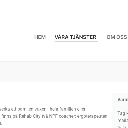
HEM
VÅRA TJÄNSTER
OM OSS
Varm
rka ett barn, en vuxen, hela familjen eller
Tag 
 finns på Rehab City två NPF coacher: ergoterapeuten
mail
.
fylla