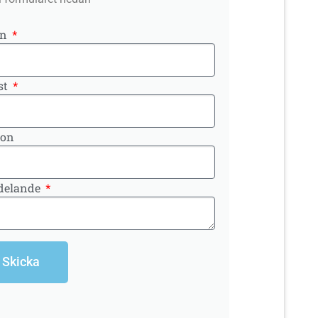
mn
st
fon
delande
Skicka