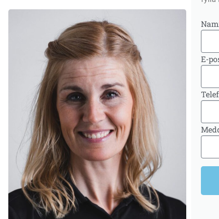
Na
E-po
Tele
Med