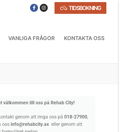
TIDSBOKNING
VANLIGA FRÅGOR
KONTAKTA OSS
t välkommen till oss på Rehab City!
kontakt genom att ringa oss på
018-27900
,
a oss
info@rehabcity.ax
eller genom att
 i formuläret nedan